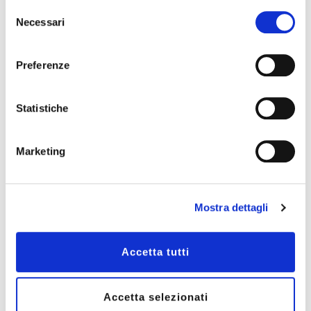
Selezione
Company
Necessari
del
consenso
Country *
Preferenze
Statistiche
City
Marketing
Address
Mostra dettagli
E-mail *
Accetta tutti
Phone
Accetta selezionati