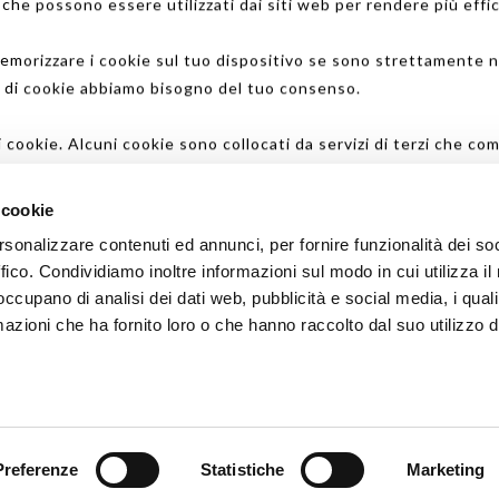
o che possono essere utilizzati dai siti web per rendere più effi
morizzare i cookie sul tuo dispositivo se sono strettamente n
ipi di cookie abbiamo bisogno del tuo consenso.
di cookie. Alcuni cookie sono collocati da servizi di terzi che c
modificare o revocare il proprio consenso dalla Dichiarazione d
 cookie
Galimberti Lino S.r.l.
rsonalizzare contenuti ed annunci, per fornire funzionalità dei so
uoi contattarci e come trattiamo i dati personali nella nostra I
Via G.Padulli, 89 - 22060 Cabiate CO - Italy
ffico. Condividiamo inoltre informazioni sul modo in cui utilizza il 
 occupano di analisi dei dati web, pubblicità e social media, i qual
Tel.
+39 031 766108
- E-mail
info@galimbertilino.it
 la data di quando ci hai contattati per quanto riguarda il tuo 
azioni che ha fornito loro o che hanno raccolto dal suo utilizzo d
AT no. IT02373260138 | REA 257124 | Capitale sociale: 18.00
uenti siti web: www.galimbertilino.it
Privacy policy
-
Cookie policy
NewVisibility web agency
Preferenze
Statistiche
Marketing
l'ultima volta il 27/07/2026 da
Cookiebot
: