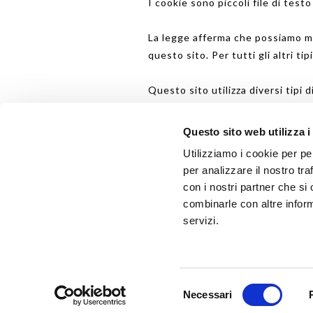
I cookie sono piccoli file di test
La legge afferma che possiamo me
questo sito. Per tutti gli altri t
Questo sito utilizza diversi tipi 
In qualsiasi momento è possibile 
Questo sito web utilizza i
Utilizziamo i cookie per pe
Scopri di più su chi siamo, come p
per analizzare il nostro tra
con i nostri partner che si
Specifica l’ID del tuo consenso e
combinarle con altre inform
V
servizi.
Il tuo consenso si applica ai seg
Il tuo stato attuale: Rifiuta.
Modifica consenso
Selezione
Necessari
del
Dichiarazione Cookie aggiornata 