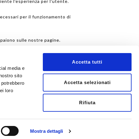
ciente l'esperienza per l'utente.
ecessari per il funzionamento di
ompaiono sulle nostre pagine.
ei cookie sul nostro sito web.
Accetta tutti
cial media e
nformativa sulla privacy.
nostro sito
Accetta selezionati
i potrebbero
consenso.
ei loro
0€
Rifiuta
Mostra dettagli