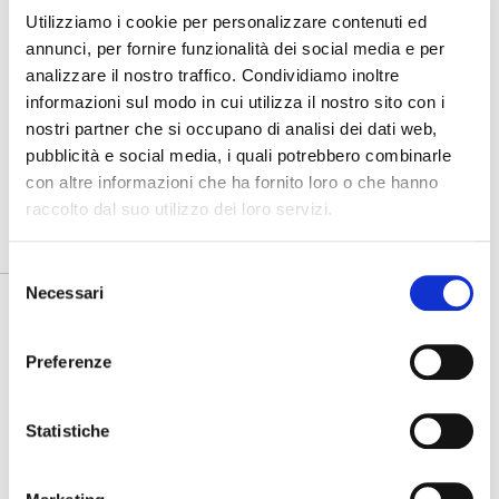
Utilizziamo i cookie per personalizzare contenuti ed
annunci, per fornire funzionalità dei social media e per
analizzare il nostro traffico. Condividiamo inoltre
informazioni sul modo in cui utilizza il nostro sito con i
nostri partner che si occupano di analisi dei dati web,
pubblicità e social media, i quali potrebbero combinarle
con altre informazioni che ha fornito loro o che hanno
raccolto dal suo utilizzo dei loro servizi.
La lavorazione artigianale
Selezione
Necessari
del
è supportata dall’ausilio di macchinari d’avanguardia
consenso
Preferenze
Statistiche